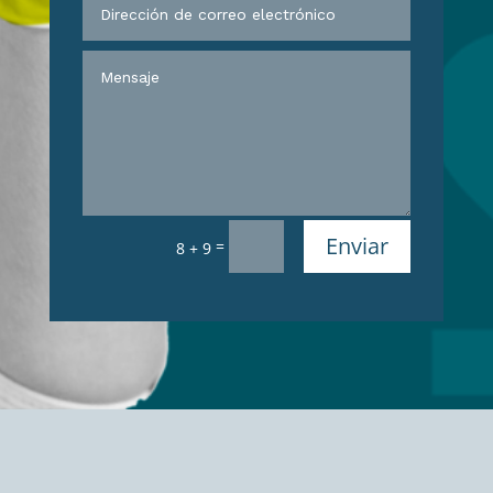
Enviar
=
8 + 9