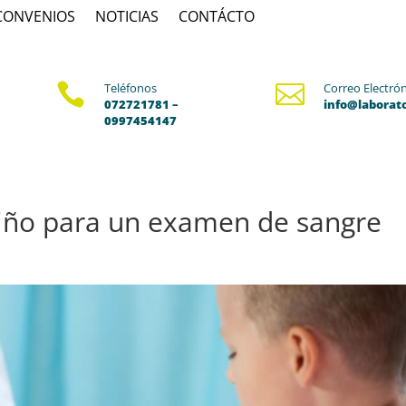
CONVENIOS
NOTICIAS
CONTÁCTO

Teléfonos

Correo Electró
072721781 –
info@laborat
0997454147
iño para un examen de sangre