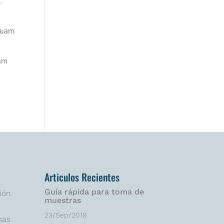
.
iquam
Nam
Articulos Recientes
Guía rápida para toma de
ión
muestras
23/Sep/2019
sas