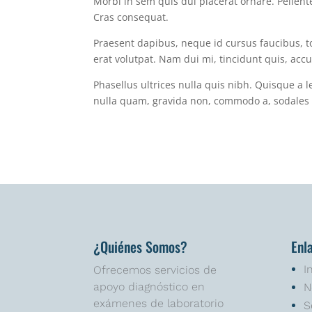
Morbi in sem quis dui placerat ornare. Pellente
Cras consequat.
Praesent dapibus, neque id cursus faucibus, 
erat volutpat. Nam dui mi, tincidunt quis, accum
Phasellus ultrices nulla quis nibh. Quisque a 
nulla quam, gravida non, commodo a, sodales s
¿Quiénes Somos?
Enl
I
Ofrecemos servicios de
apoyo diagnóstico en
N
exámenes de laboratorio
S