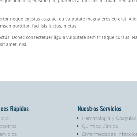
sque odio nisi, euismod in, pharetra a, ultricies in, diam. Sed arcu
tortor neque egestas auguae, eu vulputate magna eros eu erat. Al
san porttitor, facilisis luctus, metus.
lectus. Donec consectetuer ligula vulputate sem tristique cursus. 
it amet, nisi.
aces Rápidos
Nuestros Servicios
nicio
Hematología y Coagulac
osotros
Química Clínica
ervicios
Enfermedades Infeccio